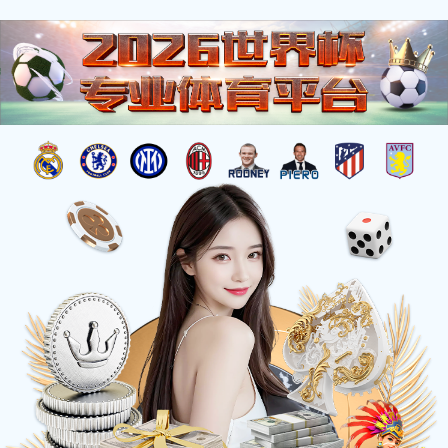
立即注册
万搏官方网页版
官网 ·
权威体育数据平台
万搏官方网页版 OFFICIAL WEBSITE
自2022年创立以来，
万搏官方网页版
致力于为用户提
供包括NBA、英超、欧洲杯、LPL在内的热门赛事直播
与数据服务，广受用户信赖。
立即下载万搏官方网页版APP